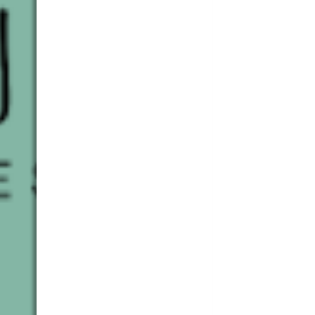
IMG_8492
4f0b98fc-5ba7-4c