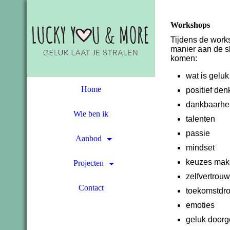
Workshops
Tijdens de work
manier aan de s
komen:
wat is geluk
Home
positief de
dankbaarhe
Wie ben ik
talenten
passie
Aanbod
mindset
keuzes mak
Projecten
zelfvertrou
Contact
toekomstd
emoties
geluk door