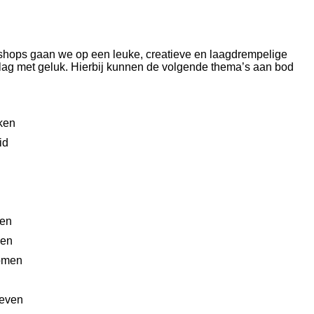
shops gaan we op een leuke, creatieve en laagdrempelige
lag met geluk. Hierbij kunnen de volgende thema’s aan bod
nken
id
en
wen
romen
geven